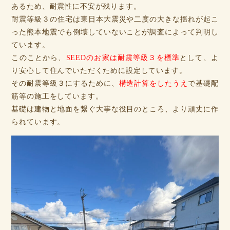
あるため、耐震性に不安が残ります。
耐震等級３の住宅は東日本大震災や二度の大きな揺れが起こ
った熊本地震でも倒壊していないことが調査によって判明し
ています。
このことから、
SEEDのお家は耐震等級３を標準
として、よ
り安心して住んでいただくために設定しています。
その耐震等級３にするために、
構造計算をしたうえ
で基礎配
筋等の施工をしています。
基礎は建物と地面を繋ぐ大事な役目のところ、より頑丈に作
られています。