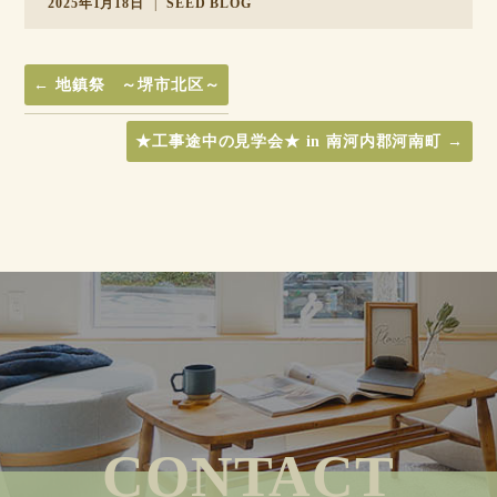
2025年1月18日
|
SEED BLOG
←
地鎮祭 ～堺市北区～
★工事途中の見学会★ in 南河内郡河南町
→
CONTACT