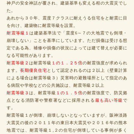
神戸の安全神話が覆され、建築基準も変える程の大震災でし
た。
あれから３０年、震度７クラスに耐えうる住宅をと耐震に目
を向け、建築物に耐震等級を設置。
耐震等級１
は建築基準法で「震度6～７の大地震でも倒壊・
崩壊しない」ことを基準にしています。ただ損傷は受ける想
定である為、補修や損傷の状況によっては建て替えが必要に
なる可能性があります。
耐震等級２
は耐震等級
１の１．２５倍
の耐震強度が求められ
ます。
長期優良住宅
として認定されるのは２以上（壁量計算
による場合は耐震等級３）災害時の避難場所として指定のあ
る病院や学校などの公共施設は、耐震等級２以上
耐震等級３
は、耐震等級
１の１．５倍
の耐震強度で、防災拠
点となる消防署や警察署などに採用される
最も高い等級
で
す。
耐震等級１が倒壊、崩壊しないとなっていますが、阪神淡路
大震災の後の２０１１年の東日本大震災や２０１６年の熊本
地震では、耐震等級１,２の住宅が倒壊している事例が多く