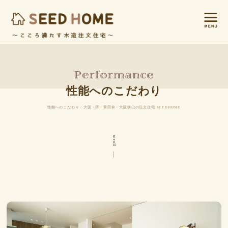
性能へのこだわり
性能へのこだわり / 大阪・堺・富田林・大阪狭山の注文住宅 SEEDHOME
scroll