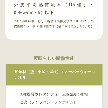
外皮平均熱貫流率（UA値）：
0.46w/(㎡・k）以下
※UA値0.46以下とは、断熱性能推奨水準「HEAT20」外
皮性能グレードG2標準値です（省エネ地域区分6による）
素晴らしい断熱性能
断熱材（壁・小屋・屋根）：スーパーウォール
パネル
A種硬質ウレタンフォーム保温板1種相
当品（ノンフロン・ノンホルム）