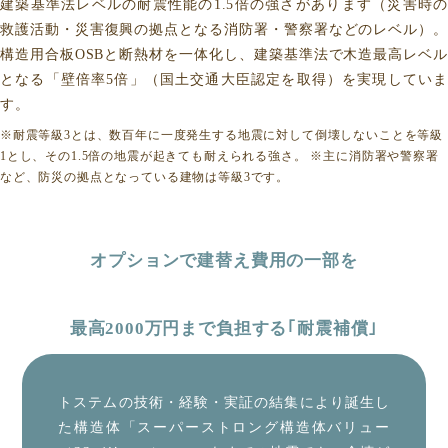
建築基準法レベルの耐震性能の1.5倍の強さがあります（災害時の
救護活動・災害復興の拠点となる消防署・警察署などのレベル）。
構造用合板OSBと断熱材を一体化し、建築基準法で木造最高レベル
となる「壁倍率5倍」（国土交通大臣認定を取得）を実現していま
す。
※耐震等級3とは、数百年に一度発生する地震に対して倒壊しないことを等級
1とし、その1.5倍の地震が起きても耐えられる強さ。 ※主に消防署や警察署
など、防災の拠点となっている建物は等級3です。
オプションで建替え費用の一部を
最高2000万円まで負担する｢耐震補償｣
トステムの技術・経験・実証の結集により誕生し
た構造体「スーパーストロング構造体バリュー