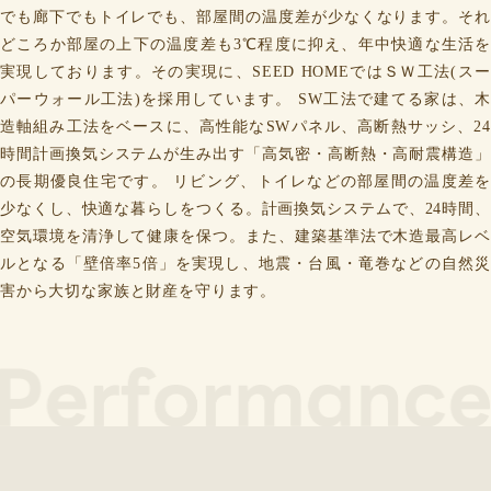
でも廊下でもトイレでも、部屋間の温度差が少なくなります。それ
どころか部屋の上下の温度差も3℃程度に抑え、年中快適な生活を
実現しております。その実現に、SEED HOMEではＳＷ工法(スー
パーウォール工法)を採用しています。 SW工法で建てる家は、木
造軸組み工法をベースに、高性能なSWパネル、高断熱サッシ、24
時間計画換気システムが生み出す「高気密・高断熱・高耐震構造」
の長期優良住宅です。 リビング、トイレなどの部屋間の温度差を
少なくし、快適な暮らしをつくる。計画換気システムで、24時間、
空気環境を清浄して健康を保つ。また、建築基準法で木造最高レベ
ルとなる「壁倍率5倍」を実現し、地震・台風・竜巻などの自然災
害から大切な家族と財産を守ります。