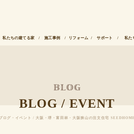
私たちの建てる家
/
施工事例
/
リフォーム
/
サポート
/
私た
BLOG / EVENT
ブログ・イベント / 大阪・堺・富田林・大阪狭山の注文住宅 SEEDHOM