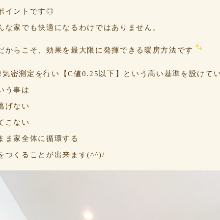
ポイントです◎
んな家でも快適になるわけではありません。
だからこそ、効果を最大限に発揮できる暖房方法です
全棟気密測定を行い【C値0.25以下】という高い基準を設けて
いう事は
逃げない
てこない
まま家全体に循環する
つくることが出来ます(^^)/