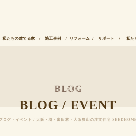
私たちの建てる家
/
施工事例
/
リフォーム
/
サポート
/
私た
BLOG / EVENT
ブログ・イベント / 大阪・堺・富田林・大阪狭山の注文住宅 SEEDHOM