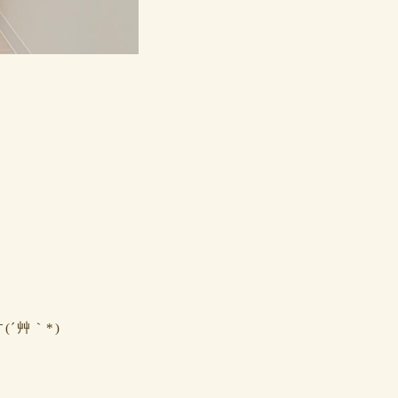
´艸｀*)