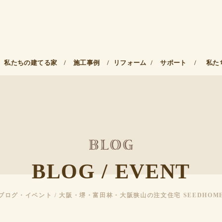
私たちの建てる家
/
施工事例
/
リフォーム
/
サポート
/
私た
BLOG / EVENT
ブログ・イベント / 大阪・堺・富田林・大阪狭山の注文住宅 SEEDHOM