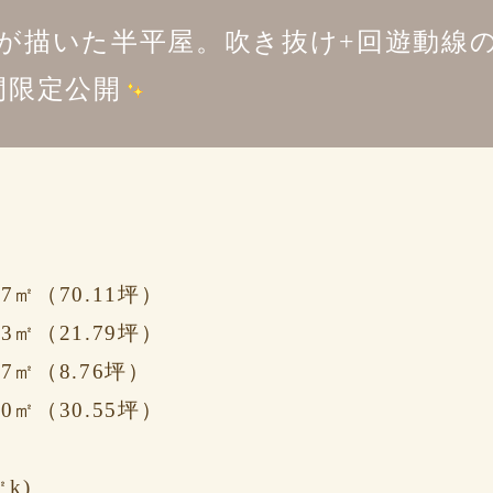
が描いた半平屋。吹き抜け+回遊動線
間限定公開
7㎡（70.11坪）
3㎡（21.79坪）
7㎡（8.76
坪）
0㎡（30.55坪）
㎡k)