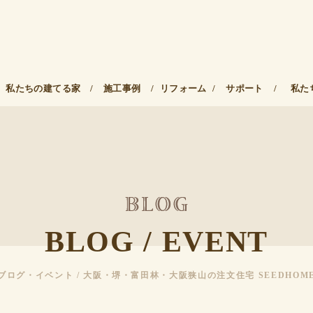
私たちの建てる家
/
施工事例
/
リフォーム
/
サポート
/
私た
BLOG / EVENT
ブログ・イベント / 大阪・堺・富田林・大阪狭山の注文住宅 SEEDHOM