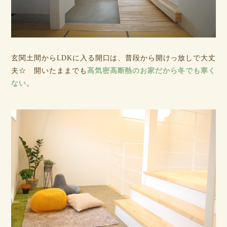
玄関土間からLDKに入る開口は、普段から開けっ放しで大丈
夫☆ 開いたままでも
高気密高断熱のお家だから冬でも寒く
ない
。