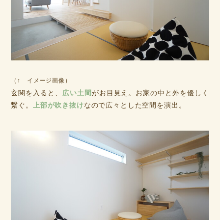
（↑ イメージ画像）
玄関を入ると、
広い土間
がお目見え。お家の中と外を優しく
繋ぐ。
上部が吹き抜け
なので広々とした空間を演出。