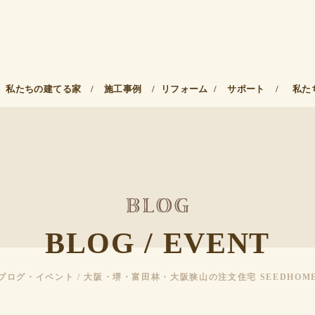
私たちの建てる家
/
施工事例
/
リフォーム
/
サポート
/
私た
BLOG / EVENT
ブログ・イベント / 大阪・堺・富田林・大阪狭山の注文住宅 SEEDHOM