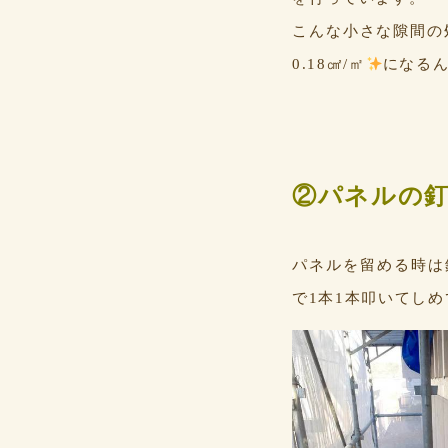
こんな小さな隙間の
0.18㎠/㎡
になる
②パネルの
パネルを留める時は
で1本1本叩いてし