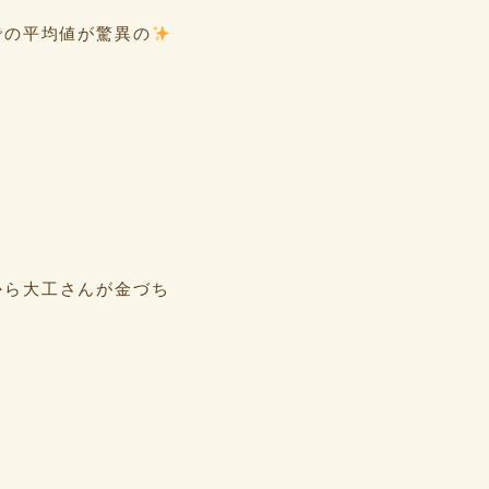
での平均値が驚異の
から大工さんが金づち