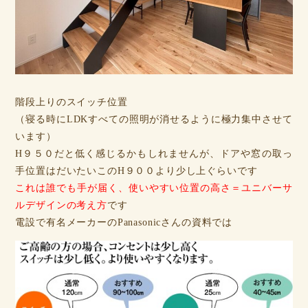
階段上りのスイッチ位置
（寝る時にLDKすべての照明が消せるように極力集中させて
います）
H９５０だと低く感じるかもしれませんが、ドアや窓の取っ
手位置はだいたいこのH９００より少し上ぐらいです
これは誰でも手が届く、使いやすい位置の高さ＝ユニバーサ
ルデザインの考え方
です
電設で有名メーカーのPanasonicさんの資料では