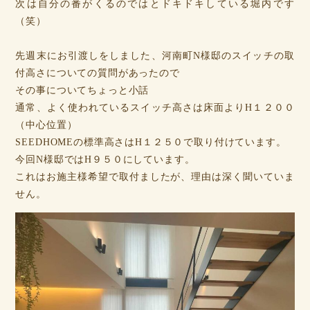
次は自分の番がくるのではとドキドキしている堀内です
（笑）
先週末にお引渡しをしました、河南町N様邸のスイッチの取
付高さについての質問があったので
その事についてちょっと小話
通常、よく使われているスイッチ高さは床面よりH１２００
（中心位置）
SEEDHOMEの標準高さはH１２５０で取り付けています。
今回N様邸ではH９５０にしています。
これはお施主様希望で取付ましたが、理由は深く聞いていま
せん。