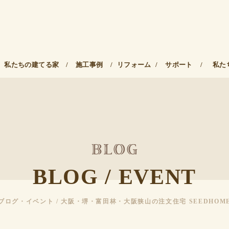
私たちの建てる家
/
施工事例
/
リフォーム
/
サポート
/
私た
BLOG / EVENT
ブログ・イベント / 大阪・堺・富田林・大阪狭山の注文住宅 SEEDHOM