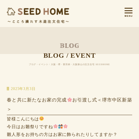
BLOG / EVENT
ブログ・イベント / 大阪・堺・富田林・大阪狭山の注文住宅 SEEDHOME
2025年3月3日
春と共に新たなお家の完成
お引渡し式＜堺市中区新築
＞
皆様こんにちは
今日はお雛祭りですね
雛人形をお持ちの方はお家に飾られたりしてますか？