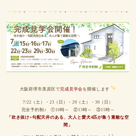
大阪府堺市美原区で
完成見学会
を開催します
7/22（土）・23（日）・29（土）・30（日）
完全予約制♪ ①10時～ ②13時～ ③15時～
「吹き抜け+勾配天井のある、大人と愛犬4匹が集う素敵な空
間」