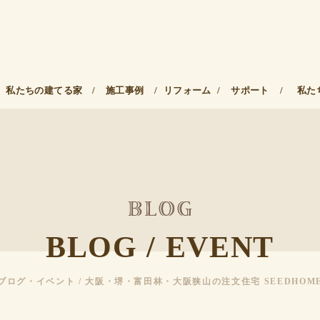
私たちの建てる家
/
施工事例
/
リフォーム
/
サポート
/
私た
BLOG / EVENT
ブログ・イベント / 大阪・堺・富田林・大阪狭山の注文住宅 SEEDHOM