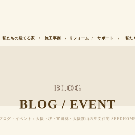
私たちの建てる家
/
施工事例
/
リフォーム
/
サポート
/
私た
BLOG / EVENT
ブログ・イベント / 大阪・堺・富田林・大阪狭山の注文住宅 SEEDHOM