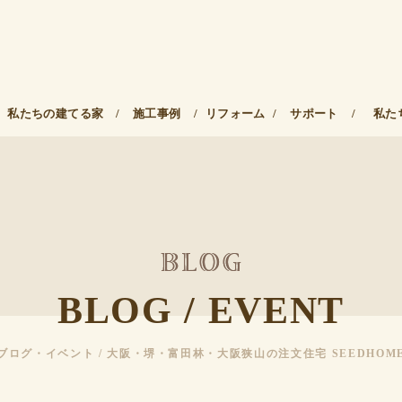
私たちの建てる家
/
施工事例
/
リフォーム
/
サポート
/
私た
BLOG / EVENT
ブログ・イベント / 大阪・堺・富田林・大阪狭山の注文住宅 SEEDHOM