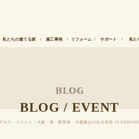
私たちの建てる家
/
施工事例
/
リフォーム
/
サポート
/
私た
BLOG / EVENT
ブログ・イベント / 大阪・堺・富田林・大阪狭山の注文住宅 SEEDHOM