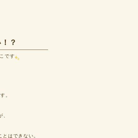
い！？
りこです
ます。
が、
ことはできない。