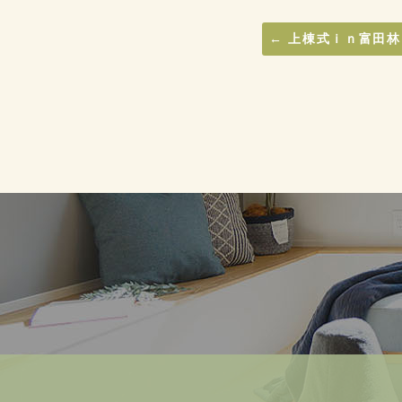
←
上棟式ｉｎ富田林