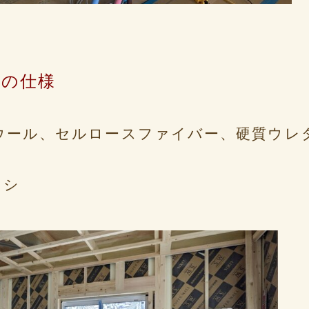
窓の仕様
ウール、セルロースファイバー、硬質ウレ
ッシ