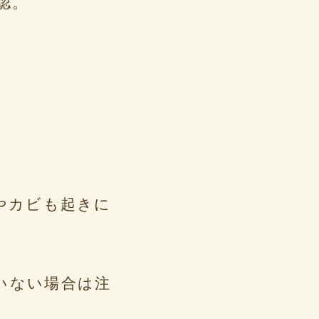
認。
やカビも起きに
いない場合は注