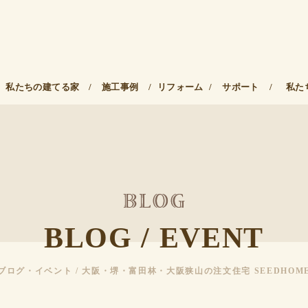
私たちの建てる家
/
施工事例
/
リフォーム
/
サポート
/
私た
BLOG / EVENT
ブログ・イベント / 大阪・堺・富田林・大阪狭山の注文住宅 SEEDHOM